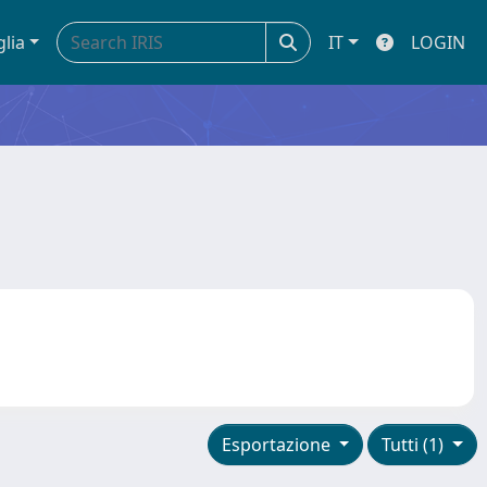
glia
IT
LOGIN
Esportazione
Tutti (1)