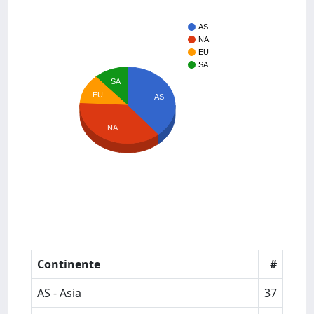
AS
NA
EU
SA
SA
EU
AS
NA
Continente
#
AS - Asia
37