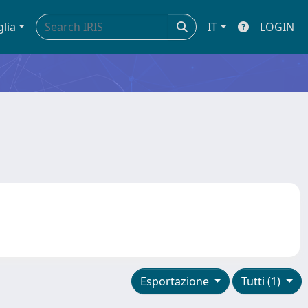
glia
IT
LOGIN
Esportazione
Tutti (1)