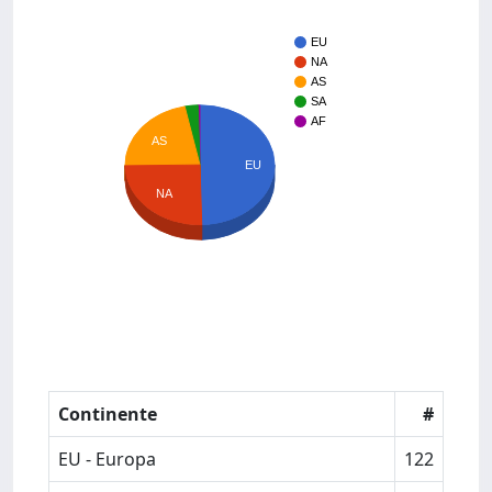
EU
NA
AS
SA
AF
AS
EU
NA
Continente
#
EU - Europa
122