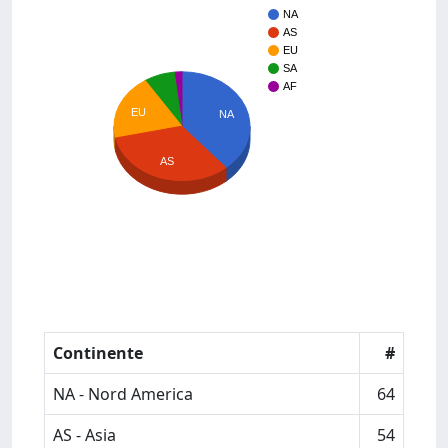
NA
AS
EU
SA
AF
EU
NA
AS
Continente
#
NA - Nord America
64
AS - Asia
54