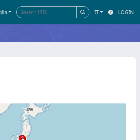
glia
IT
LOGIN