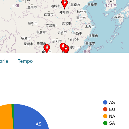
oria
Tempo
AS
EU
NA
SA
AS