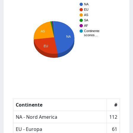
NA
EU
AS
SA
AF
Continente
AS
sconos…
NA
EU
Continente
#
NA - Nord America
112
EU - Europa
61