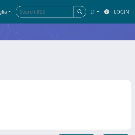
glia
IT
LOGIN