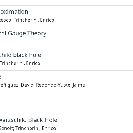
roximation
esco; Trincherini, Enrico
ral Gauge Theory
a
hild black hole
Trincherini, Enrico
e
ereñiguez, David; Redondo-Yuste, Jaime
arzschild Black Hole
enoit; Trincherini, Enrico