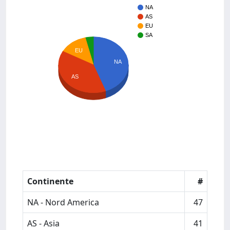
NA
AS
EU
SA
EU
NA
AS
Continente
#
NA - Nord America
47
AS - Asia
41