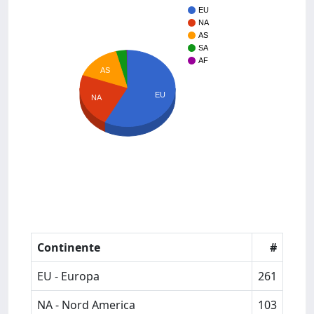
EU
NA
AS
SA
AF
AS
EU
NA
Continente
#
EU - Europa
261
NA - Nord America
103