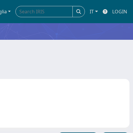
glia
IT
LOGIN