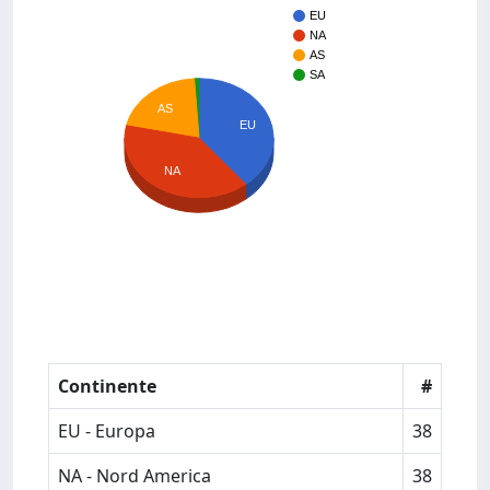
EU
NA
AS
SA
AS
EU
NA
Continente
#
EU - Europa
38
NA - Nord America
38