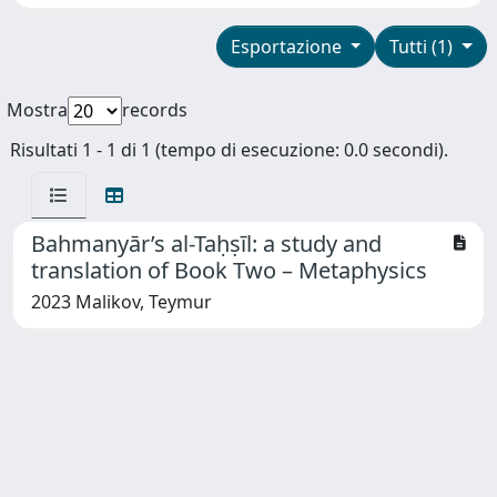
Esportazione
Tutti (1)
Mostra
records
Risultati 1 - 1 di 1 (tempo di esecuzione: 0.0 secondi).
Bahmanyār’s al-Taḥṣīl: a study and
translation of Book Two – Metaphysics
2023 Malikov, Teymur