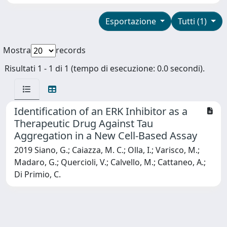
Esportazione
Tutti (1)
Mostra
records
Risultati 1 - 1 di 1 (tempo di esecuzione: 0.0 secondi).
Identification of an ERK Inhibitor as a
Therapeutic Drug Against Tau
Aggregation in a New Cell-Based Assay
2019 Siano, G.; Caiazza, M. C.; Olla, I.; Varisco, M.;
Madaro, G.; Quercioli, V.; Calvello, M.; Cattaneo, A.;
Di Primio, C.