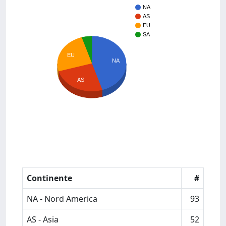
NA
AS
EU
SA
EU
NA
AS
Continente
#
NA - Nord America
93
AS - Asia
52