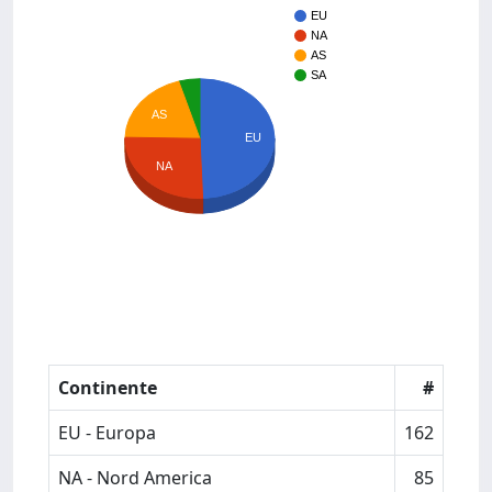
EU
NA
AS
SA
AS
EU
NA
Continente
#
EU - Europa
162
NA - Nord America
85