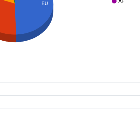
AF
EU