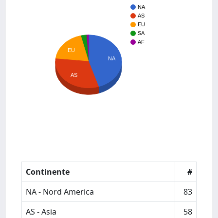
NA
AS
EU
SA
AF
EU
NA
AS
Continente
#
NA - Nord America
83
AS - Asia
58