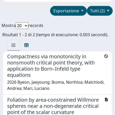
Esportazione
Tutti (2)
Mostra
records
Risultati 1 - 2 di 2 (tempo di esecuzione: 0.003 secondi).
Compactness via monotonicity in
nonsmooth critical point theory, with
application to Born–Infeld type
equations
2026 Byeon, Jaeyoung; Ikoma, Norihisa; Malchiodi,
Andrea; Mari, Luciano
Foliation by area-constrained Willmore
spheres near a non-degenerate critical
point of the scalar curvature