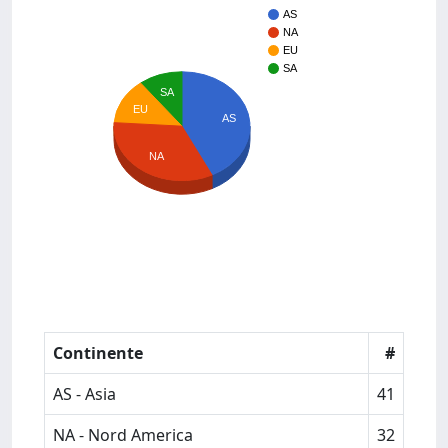
AS
NA
EU
SA
SA
EU
AS
NA
Continente
#
AS - Asia
41
NA - Nord America
32