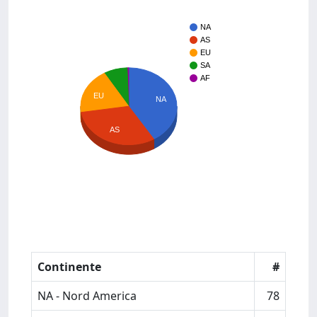
NA
AS
EU
SA
AF
EU
NA
AS
Continente
#
NA - Nord America
78