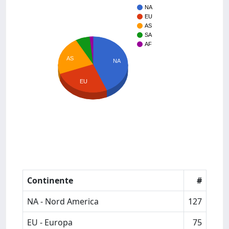
NA
EU
AS
SA
AF
AS
NA
EU
Continente
#
NA - Nord America
127
EU - Europa
75