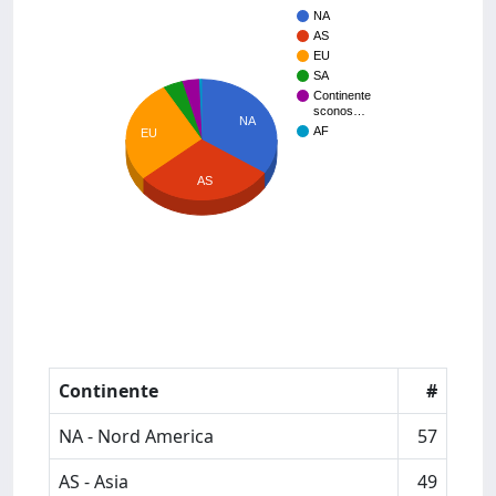
NA
AS
EU
SA
Continente
sconos…
NA
AF
EU
AS
Continente
#
NA - Nord America
57
AS - Asia
49