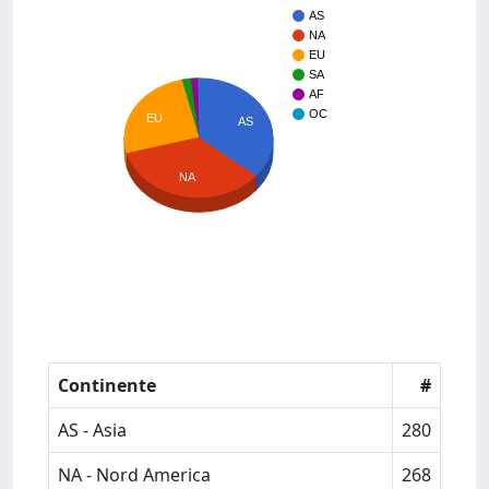
AS
NA
EU
SA
AF
OC
EU
AS
NA
Continente
#
AS - Asia
280
NA - Nord America
268