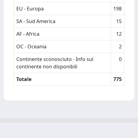
EU - Europa
198
SA - Sud America
15
AF - Africa
12
OC - Oceania
2
Continente sconosciuto - Info sul
0
continente non disponibili
Totale
775
Powered by
IRIS
-
about IRIS
-
Utilizzo dei cookie
-
Privacy
Copyright © 2026