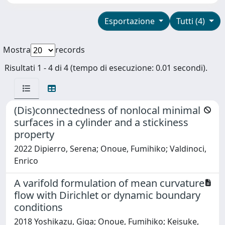
Esportazione
Tutti (4)
Mostra
records
Risultati 1 - 4 di 4 (tempo di esecuzione: 0.01 secondi).
(Dis)connectedness of nonlocal minimal
surfaces in a cylinder and a stickiness
property
2022 Dipierro, Serena; Onoue, Fumihiko; Valdinoci,
Enrico
A varifold formulation of mean curvature
flow with Dirichlet or dynamic boundary
conditions
2018 Yoshikazu, Giga; Onoue, Fumihiko; Keisuke,