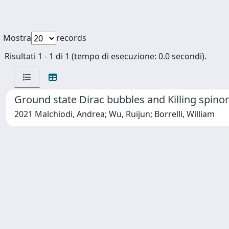
Mostra
records
Risultati 1 - 1 di 1 (tempo di esecuzione: 0.0 secondi).
Ground state Dirac bubbles and Killing spino
2021 Malchiodi, Andrea; Wu, Ruijun; Borrelli, William