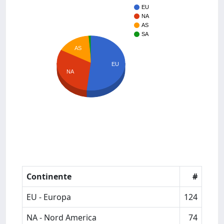
EU
NA
AS
SA
AS
EU
NA
Continente
#
EU - Europa
124
NA - Nord America
74