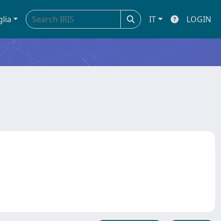
glia
IT
LOGIN