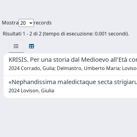
Mostra
records
Risultati 1 - 2 di 2 (tempo di esecuzione: 0.001 secondi).
KRISIS. Per una storia dal Medioevo all'Età 
2024 Corrado, Gulia; Delmastro, Umberto Maria; Lovison, 
«Nephandissima maledictaque secta strigiarum
2024 Lovison, Giulia