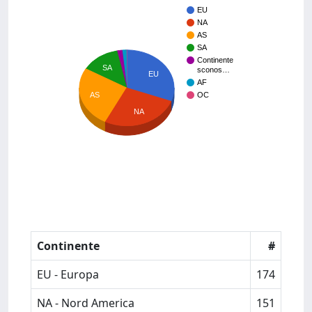
EU
NA
AS
SA
Continente
SA
sconos…
EU
AF
OC
AS
NA
Continente
#
EU - Europa
174
NA - Nord America
151