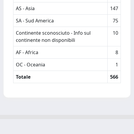
AS - Asia
147
SA - Sud America
75
Continente sconosciuto - Info sul
10
continente non disponibili
AF - Africa
8
OC - Oceania
1
Totale
566
Powered by
IRIS
-
about IRIS
-
Utilizzo dei cookie
-
Privacy
Copyright © 2026