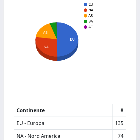
EU
NA
AS
SA
AF
AS
EU
NA
Continente
#
EU - Europa
135
NA - Nord America
74