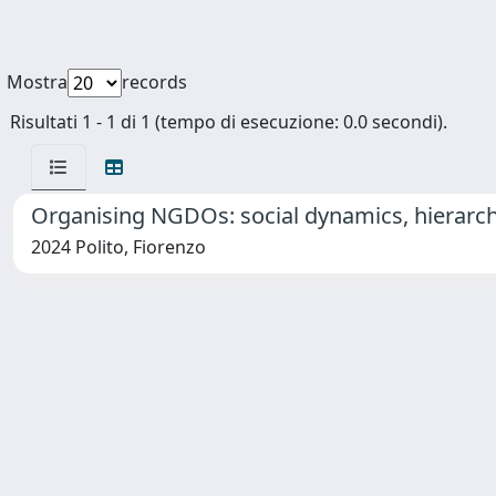
Mostra
records
Risultati 1 - 1 di 1 (tempo di esecuzione: 0.0 secondi).
Organising NGDOs: social dynamics, hierarc
2024 Polito, Fiorenzo