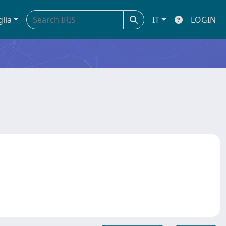
glia
IT
LOGIN