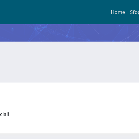
Home
Sfo
ociali