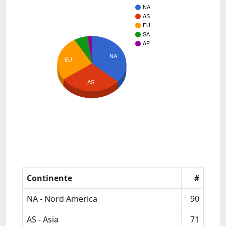
NA
AS
EU
SA
AF
NA
EU
AS
Continente
#
NA - Nord America
90
AS - Asia
71