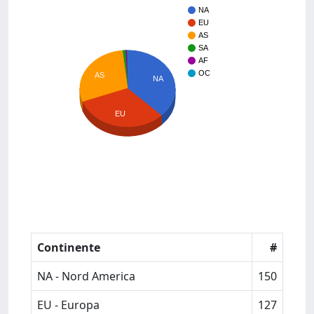
NA
EU
AS
SA
AF
OC
AS
NA
EU
Continente
#
NA - Nord America
150
EU - Europa
127