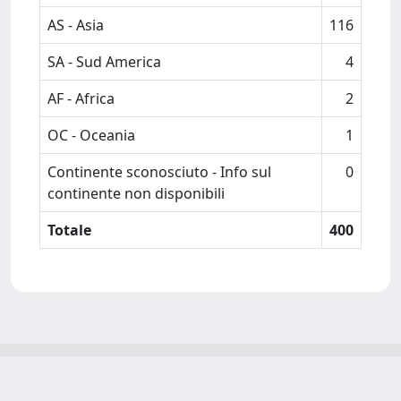
AS - Asia
116
SA - Sud America
4
AF - Africa
2
OC - Oceania
1
Continente sconosciuto - Info sul
0
continente non disponibili
Totale
400
Powered by
IRIS
-
about IRIS
-
Utilizzo dei cookie
-
Privacy
Copyright © 2026