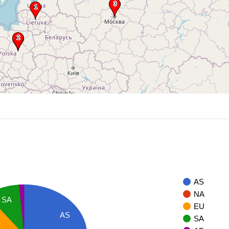
AS
NA
SA
EU
AS
SA