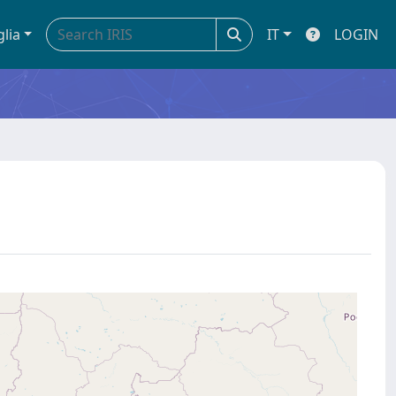
glia
IT
LOGIN