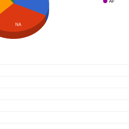
AF
NA