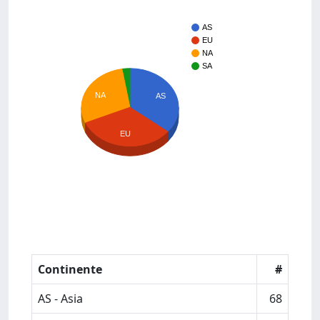
AS
EU
NA
SA
NA
AS
EU
Continente
#
AS - Asia
68