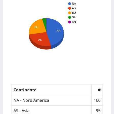
NA
AS
EU
SA
AN
EU
NA
AS
Continente
#
NA - Nord America
166
AS - Asia
95