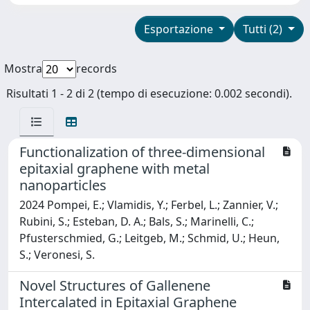
Esportazione
Tutti (2)
Mostra
records
Risultati 1 - 2 di 2 (tempo di esecuzione: 0.002 secondi).
Functionalization of three-dimensional
epitaxial graphene with metal
nanoparticles
2024 Pompei, E.; Vlamidis, Y.; Ferbel, L.; Zannier, V.;
Rubini, S.; Esteban, D. A.; Bals, S.; Marinelli, C.;
Pfusterschmied, G.; Leitgeb, M.; Schmid, U.; Heun,
S.; Veronesi, S.
Novel Structures of Gallenene
Intercalated in Epitaxial Graphene