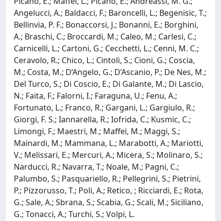
Picano, E.; Maffei, L.; Picano, E.; Andreassi, M. G.;
Angelucci, A.; Baldacci, F.; Baroncelli, L.; Begenisic, T.;
Bellinvia, P. F.; Bonaccorsi, J.; Bonanni, E.; Borghini,
A.; Braschi, C.; Broccardi, M.; Caleo, M.; Carlesi, C.;
Carnicelli, L.; Cartoni, G.; Cecchetti, L.; Cenni, M. C.;
Ceravolo, R.; Chico, L.; Cintoli, S.; Cioni, G.; Coscia,
M.; Costa, M.; D’Angelo, G.; D’Ascanio, P.; De Nes, M.;
Del Turco, S.; Di Coscio, E.; Di Galante, M.; Di Lascio,
N.; Faita, F.; Falorni, I.; Faraguna, U.; Fenu, A.;
Fortunato, L.; Franco, R.; Gargani, L.; Gargiulo, R.;
Giorgi, F. S.; Iannarella, R.; Iofrida, C.; Kusmic, C.;
Limongi, F.; Maestri, M.; Maffei, M.; Maggi, S.;
Mainardi, M.; Mammana, L.; Marabotti, A.; Mariotti,
V.; Melissari, E.; Mercuri, A.; Micera, S.; Molinaro, S.;
Narducci, R.; Navarra, T.; Noale, M.; Pagni, C.;
Palumbo, S.; Pasquariello, R.; Pellegrini, S.; Pietrini,
P.; Pizzorusso, T.; Poli, A.; Retico, ; Ricciardi, E.; Rota,
G.; Sale, A.; Sbrana, S.; Scabia, G.; Scali, M.; Siciliano,
G.; Tonacci, A.; Turchi, S.; Volpi, L.