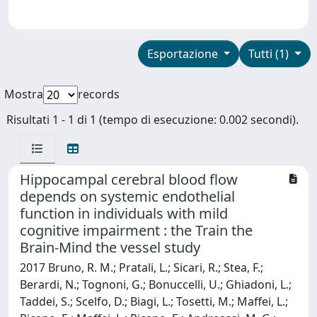
Esportazione
Tutti (1)
Mostra
records
Risultati 1 - 1 di 1 (tempo di esecuzione: 0.002 secondi).
Hippocampal cerebral blood flow
depends on systemic endothelial
function in individuals with mild
cognitive impairment : the Train the
Brain-Mind the vessel study
2017 Bruno, R. M.; Pratali, L.; Sicari, R.; Stea, F.;
Berardi, N.; Tognoni, G.; Bonuccelli, U.; Ghiadoni, L.;
Taddei, S.; Scelfo, D.; Biagi, L.; Tosetti, M.; Maffei, L.;