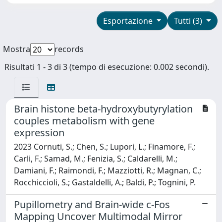
Esportazione
Tutti (3)
Mostra
records
Risultati 1 - 3 di 3 (tempo di esecuzione: 0.002 secondi).
Brain histone beta-hydroxybutyrylation
couples metabolism with gene
expression
2023 Cornuti, S.; Chen, S.; Lupori, L.; Finamore, F.;
Carli, F.; Samad, M.; Fenizia, S.; Caldarelli, M.;
Damiani, F.; Raimondi, F.; Mazziotti, R.; Magnan, C.;
Rocchiccioli, S.; Gastaldelli, A.; Baldi, P.; Tognini, P.
Pupillometry and Brain-wide c-Fos
Mapping Uncover Multimodal Mirror