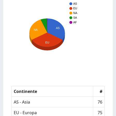
AS
EU
NA
SA
AF
AS
NA
EU
Continente
#
AS - Asia
76
EU - Europa
75