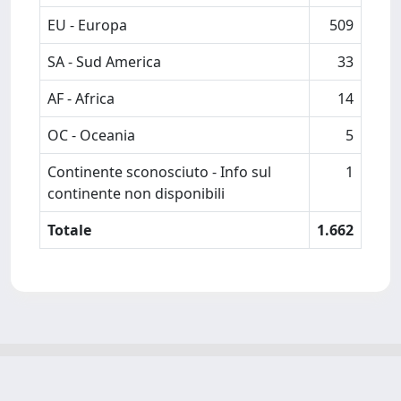
EU - Europa
509
SA - Sud America
33
AF - Africa
14
OC - Oceania
5
Continente sconosciuto - Info sul
1
continente non disponibili
Totale
1.662
Powered by
IRIS
-
about IRIS
-
Utilizzo dei cookie
-
Privacy
Copyright © 2026