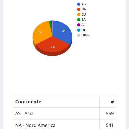
AS
NA
EU
SA
AF
OC
AS
EU
Other
NA
Continente
#
AS - Asia
559
NA - Nord America
541