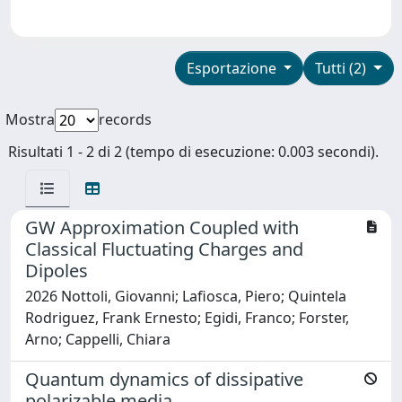
Esportazione
Tutti (2)
Mostra
records
Risultati 1 - 2 di 2 (tempo di esecuzione: 0.003 secondi).
GW Approximation Coupled with
Classical Fluctuating Charges and
Dipoles
2026 Nottoli, Giovanni; Lafiosca, Piero; Quintela
Rodriguez, Frank Ernesto; Egidi, Franco; Forster,
Arno; Cappelli, Chiara
Quantum dynamics of dissipative
polarizable media