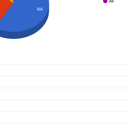
AF
NA