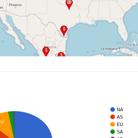
NA
AS
EU
EU
SA