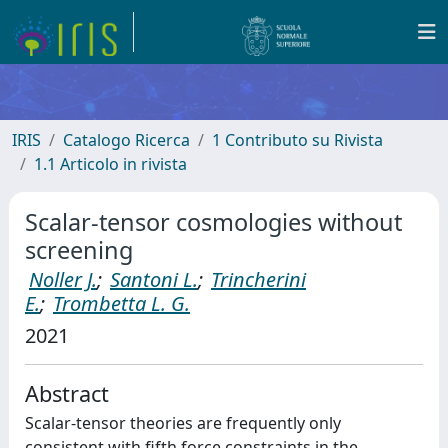
IRIS
Catalogo Ricerca
1 Contributo su Rivista
1.1 Articolo in rivista
Scalar-tensor cosmologies without
screening
Noller J.
;
Santoni L.
;
Trincherini
E.
;
Trombetta L. G.
2021
Abstract
Scalar-tensor theories are frequently only
consistent with fifth force constraints in the