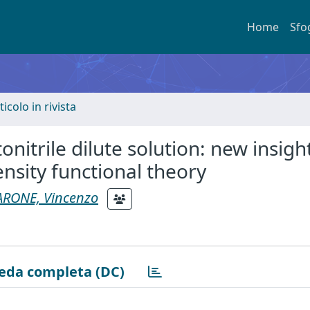
Home
Sfo
ticolo in rivista
onitrile dilute solution: new insigh
sity functional theory
ARONE, Vincenzo
eda completa (DC)