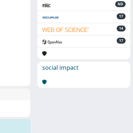
ND
17
14
17
social impact