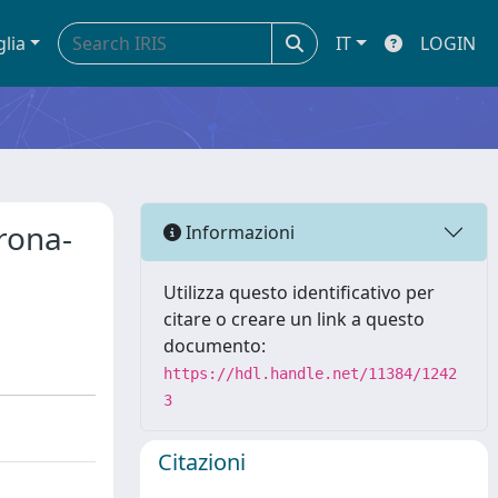
glia
IT
LOGIN
rona-
Informazioni
Utilizza questo identificativo per
citare o creare un link a questo
documento:
https://hdl.handle.net/11384/1242
3
Citazioni