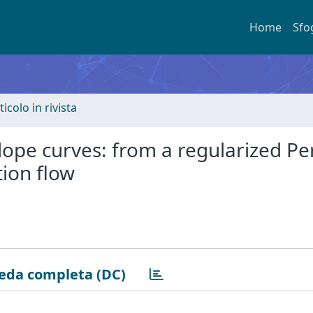
Home
Sfo
ticolo in rivista
slope curves: from a regularized Pe
tion flow
eda completa (DC)