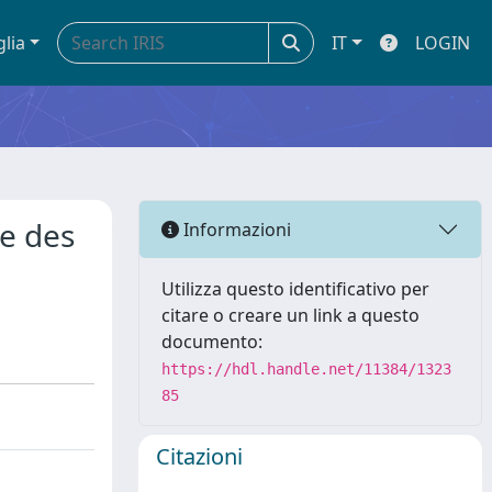
glia
IT
LOGIN
re des
Informazioni
Utilizza questo identificativo per
citare o creare un link a questo
documento:
https://hdl.handle.net/11384/1323
85
Citazioni