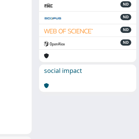
ND
ND
ND
ND
social impact