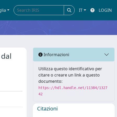
glia
IT
LOGIN
 dal
Informazioni
Utilizza questo identificativo per
citare o creare un link a questo
documento:
https://hdl.handle.net/11384/1327
42
Citazioni