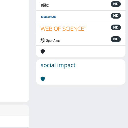
ND
ND
ND
ND
social impact