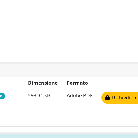
Dimensione
Formato
598.31 kB
Adobe PDF
so
Richiedi un