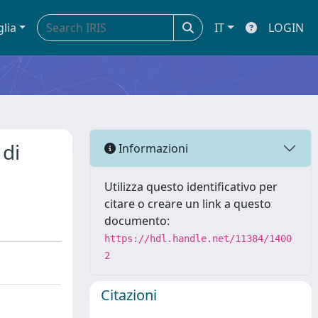
glia
IT
LOGIN
 di
Informazioni
Utilizza questo identificativo per
citare o creare un link a questo
documento:
https://hdl.handle.net/11384/1400
2
Citazioni