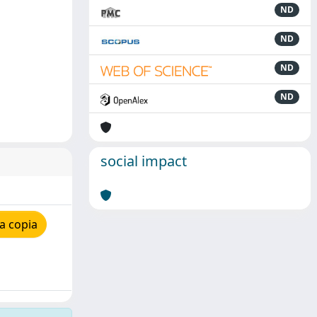
ND
ND
ND
ND
social impact
a copia