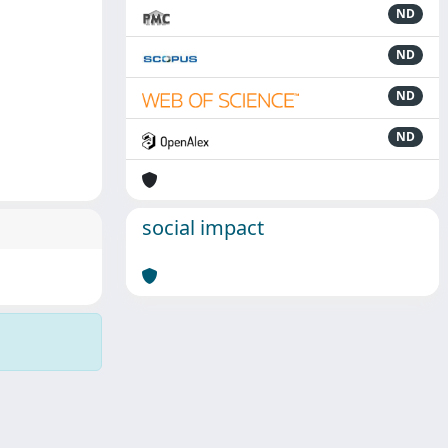
ND
ND
ND
ND
social impact