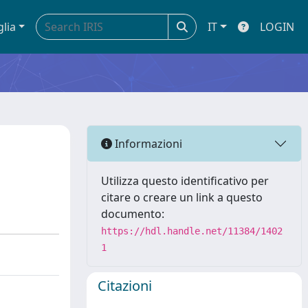
glia
IT
LOGIN
Informazioni
Utilizza questo identificativo per
citare o creare un link a questo
documento:
https://hdl.handle.net/11384/1402
1
Citazioni